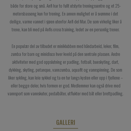
både for store og små. Anfi har to fullt utstyrte treningssentre og et 25-
metersbasseng kun for trening. En annen mulighet er å svømme i det
deilige, varme vannet i sjøen utenfor Anfi del Mar. De som virkelig liker å
trene, kan bli med på Anfis cross training, ledet av en personlig trener.
En populær del av tilbudet er miniklubben med håndarbeid, leker, film,
zumba for barn og minidisco hver kveld på den sentrale plassen. Andre
aktiviteter med god oppslutning er padling, fotball, bueskyting, dart,
dykking, skyting, petanque, vannzumba, aquafit og vannspinning. De som
liker sykling, kan leie sykkel og ta en tur langs kysten eller opp i fjellene –
eller begge deler, hvis formen er god. Medlemmer kan også drive med
vannsport som vannskuter, pedalbåter, utflukter med båt eller brettpadling.
GALLERI