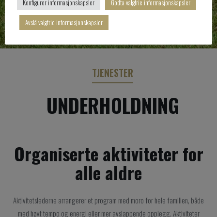
Konfigurer informasjonskapsler
Godta valgfrie informasjonskapsler
Avslå valgfrie informasjonskapsler
TJENESTER
UNDERHOLDNING
Organiserte aktiviteter for
alle aldre
Aktivitetslederne arrangerer et program med moro for hele familien, både
med høyt tempo og energi eller mer avslappende opplegg. Aktiviteter