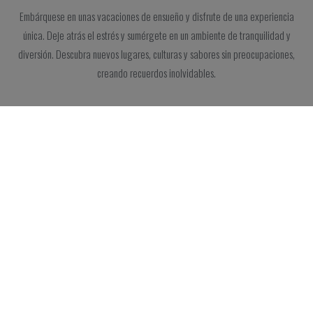
Embárquese en unas vacaciones de ensueño y disfrute de una experiencia
única. Deje atrás el estrés y sumérgete en un ambiente de tranquilidad y
diversión. Descubra nuevos lugares, culturas y sabores sin preocupaciones,
creando recuerdos inolvidables.