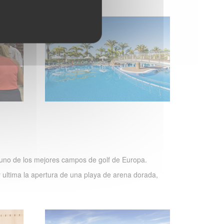
on uno de los mejores campos de golf de Europa.
y ultima la apertura de una playa de arena dorada,