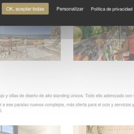
OK, aceptar todas
Personalizar
Política de privacidad
lujo y villas de diseño de alto standing únicos. Todo ello aderezado c
ar a ese paraíso nuevos complejos, más oferta para el ocio y servicios 
l.