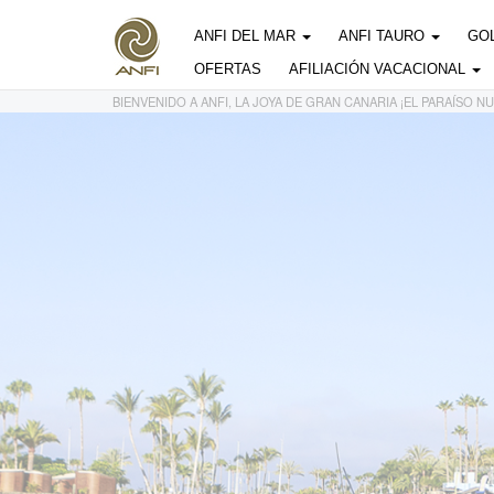
Panel de gestión de cookies
ANFI DEL MAR
ANFI TAURO
GO
OFERTAS
AFILIACIÓN VACACIONAL
BIENVENIDO A ANFI, LA JOYA DE GRAN CANARIA ¡EL PARAÍSO 