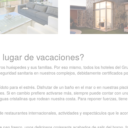
o lugar de vacaciones?
s huéspedes y sus familias. Por eso mismo, todos los hoteles del Gru
eguridad sanitaria en nuestros complejos, debidamente certificados por
ídoto para el estrés. Disfrutar de un baño en el mar o en nuestras pisci
nes. Si en cambio prefiere activarse más, siempre puede contar con un
 aguas cristalinas que rodean nuestra costa. Para reponer fuerzas, tien
e restaurantes internacionales, actividades y espectáculos que le ac
an fresco, unos deliciosos croissants acabados de salir del horno, fru