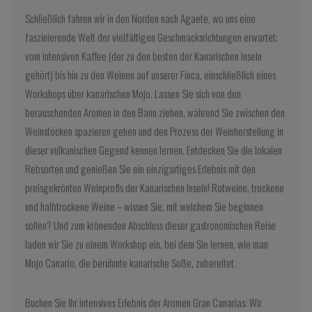
Schließlich fahren wir in den Norden nach Agaete, wo uns eine
faszinierende Welt der vielfältigen Geschmacksrichtungen erwartet:
vom intensiven Kaffee (der zu den besten der Kanarischen Inseln
gehört) bis hin zu den Weinen auf unserer Finca, einschließlich eines
Workshops über kanarischen Mojo. Lassen Sie sich von den
berauschenden Aromen in den Bann ziehen, während Sie zwischen den
Weinstöcken spazieren gehen und den Prozess der Weinherstellung in
dieser vulkanischen Gegend kennen lernen. Entdecken Sie die lokalen
Rebsorten und genießen Sie ein einzigartiges Erlebnis mit den
preisgekrönten Weinprofis der Kanarischen Inseln! Rotweine, trockene
und halbtrockene Weine – wissen Sie, mit welchem Sie beginnen
sollen? Und zum krönenden Abschluss dieser gastronomischen Reise
laden wir Sie zu einem Workshop ein, bei dem Sie lernen, wie man
Mojo Canario, die berühmte kanarische Soße, zubereitet.
Buchen Sie Ihr intensives Erlebnis der Aromen Gran Canarias: Wir