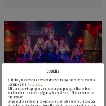
COOKIES
El titular y responsable de esta página web incluye sus datos de contacto
accesibles en el
Aviso Legal
.
Utilizamos cookies propias y de terceros para para garantizar el buen
MHT- BERÜHMTE “ COMEDY
funcionamiento de nuestra página web y analizar el tráfico en función de
sus intereses.
DRAG DINNER SHOW”
Al hacer click en "Aceptar cookies opcionales" usted admite la disposición
de cookies opcionales en su dispositivo. Puede rechazar o configurar estas