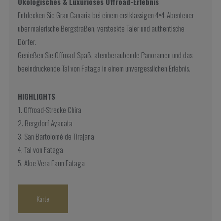
Ökologisches & Luxuriöses Offroad-Erlebnis
Entdecken Sie Gran Canaria bei einem erstklassigen 4×4-Abenteuer
über malerische Bergstraßen, versteckte Täler und authentische
Dörfer.
Genießen Sie Offroad-Spaß, atemberaubende Panoramen und das
beeindruckende Tal von Fataga in einem unvergesslichen Erlebnis.
HIGHLIGHTS
1. Offroad-Strecke Chira
2. Bergdorf Ayacata
3. San Bartolomé de Tirajana
4. Tal von Fataga
5. Aloe Vera Farm Fataga
Karte