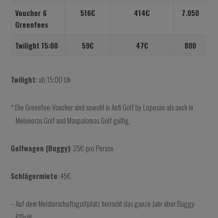
Voucher 6
516€
414€
7.050
Greenfees
Twilight 15:00
59€
47€
800
Twilight
: ab 15:00 Uh
* Die Greenfee-Voucher sind sowohl in Anfi Golf by Lopesan als auch in
Meloneras Golf und Maspalomas Golf gültig.
Golfwagen (Buggy)
: 25€ pro Person
Schlägermiete
: 45€
– Auf dem Meisterschaftsgolfplatz herrscht das ganze Jahr über Buggy-
Pflicht