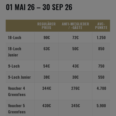
01 MAI 26 – 30 SEP 26
REGULÄRER
ANFI-MITGLIEDER
AVC-
PREIS
/ -GÄSTE
PUNKTE
18-Loch
90€
72€
1.250
18-Loch
63€
50€
850
Junior
9-Loch
54€
43€
750
9-Loch Junior
38€
30€
550
Voucher 4
344€
276€
4.700
Greenfees
Voucher 5
430€
345€
5.900
Greenfees