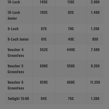
18-Loch
145€
116€
2.000
18-Loch
102€
82€
1.400
Junior
9-Loch
87€
70€
1.200
9-Loch Junior
61€
49€
850
Voucher 4
552€
440€
7.500
Greenfees
Voucher 5
690€
550€
9.350
Greenfees
Voucher 6
828€
660€
11.250
Greenfees
Twilight 15:00
94€
75€
1.300