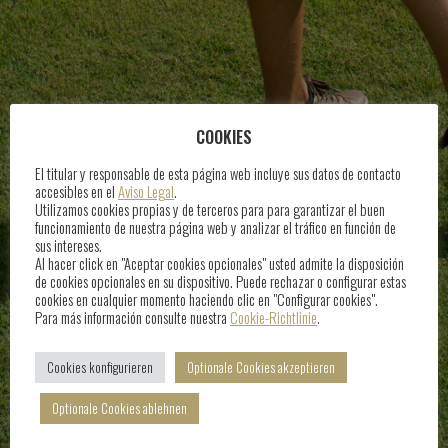
COOKIES
El titular y responsable de esta página web incluye sus datos de contacto
accesibles en el
Aviso Legal
.
Utilizamos cookies propias y de terceros para para garantizar el buen
funcionamiento de nuestra página web y analizar el tráfico en función de
sus intereses.
Al hacer click en "Aceptar cookies opcionales" usted admite la disposición
de cookies opcionales en su dispositivo. Puede rechazar o configurar estas
cookies en cualquier momento haciendo clic en "Configurar cookies".
Para más información consulte nuestra
Cookie-Richtlinie
.
Cookies konfigurieren
Optionale Cookies akzeptieren
Optionale Cookies ablehnen