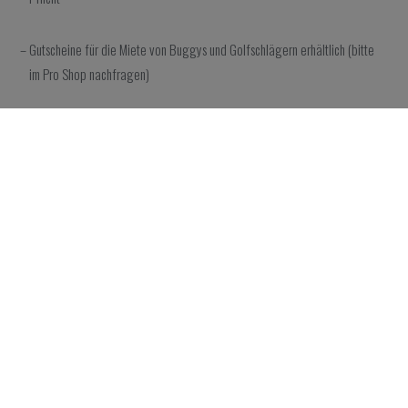
– Gutscheine für die Miete von Buggys und Golfschlägern erhältlich (bitte
im Pro Shop nachfragen)
– Zutritt von nicht spielenden Begleitpersonen je nach Verfügbarkeit (bitte
vorher im Pro Shop nachfragen)
Die Preise verstehen sich inklusive IGIC (kanarische MwSt.)
Reservierungen
Reservieren Sie Ihre Abschlagszeit und genießen Sie einen traumhaften
Golfplatz.