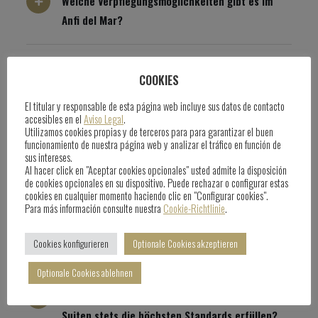
Welche Verpflegungsmöglichkeiten gibt es im
Anfi del Mar?
Was kann man in Anfi unternehmen?
COOKIES
El titular y responsable de esta página web incluye sus datos de contacto
accesibles en el
Aviso Legal
.
Welche weiteren Leistungen und
Utilizamos cookies propias y de terceros para para garantizar el buen
Annehmlichkeiten bietet Anfi?
funcionamiento de nuestra página web y analizar el tráfico en función de
sus intereses.
Al hacer click en "Aceptar cookies opcionales" usted admite la disposición
de cookies opcionales en su dispositivo. Puede rechazar o configurar estas
cookies en cualquier momento haciendo clic en "Configurar cookies".
WIE?
Para más información consulte nuestra
Cookie-Richtlinie
.
Cookies konfigurieren
Optionale Cookies akzeptieren
Optionale Cookies ablehnen
Wie stellt Anfi sicher, dass das Resort und die
Suiten stets die höchsten Standards erfüllen?