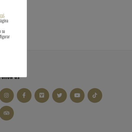
gal
.
página
n su
figurar
Follow us