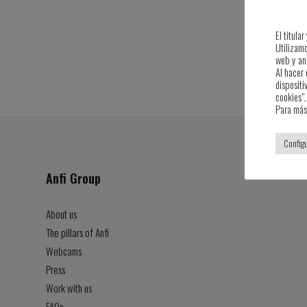
El titula
Utilizam
web y ana
Al hacer 
dispositi
cookies".
Para más
Config
Anfi Group
About us
The pillars of Anfi
Webcams
Press
Work with us
FAQs