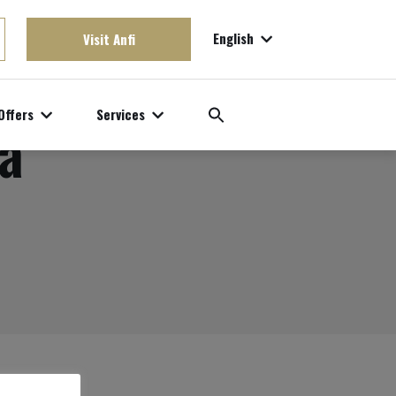
English
Visit Anfi
Offers
Services
ia