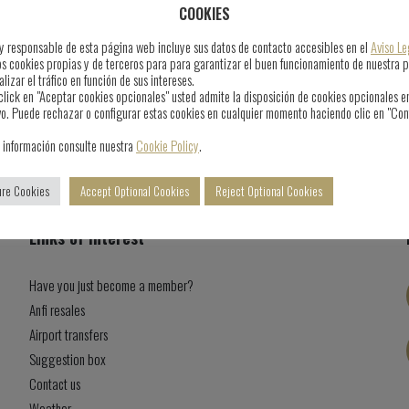
COOKIES
r y responsable de esta página web incluye sus datos de contacto accesibles en el
Aviso Le
os cookies propias y de terceros para para garantizar el buen funcionamiento de nuestra 
lizar el tráfico en función de sus intereses.
click en "Aceptar cookies opcionales" usted admite la disposición de cookies opcionales e
vo. Puede rechazar o configurar estas cookies en cualquier momento haciendo clic en "Con
 información consulte nuestra
Cookie Policy
.
ure Cookies
Accept Optional Cookies
Reject Optional Cookies
Links of interest
Have you just become a member?
Anfi resales
Airport transfers
Suggestion box
Contact us
Weather