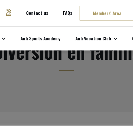
Contact us
FAQs
Members’ Area
Anfi Sports Academy
Anfi Vacation Club
iversion en famil