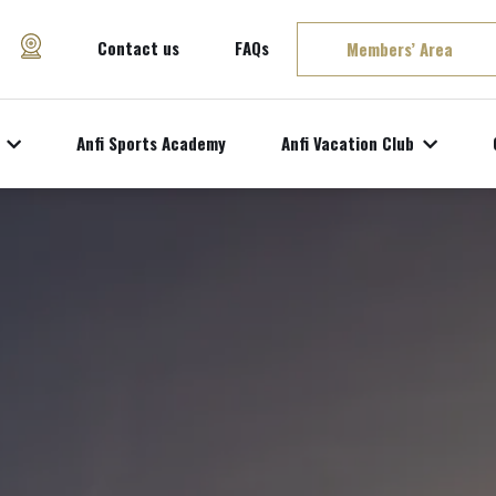
Contact us
FAQs
Members’ Area
Anfi Sports Academy
Anfi Vacation Club