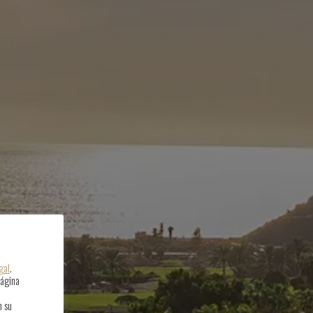
gal
.
página
n su