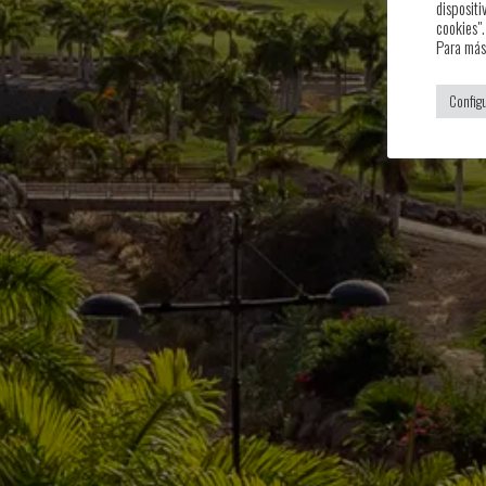
dispositi
cookies".
Para más
Config