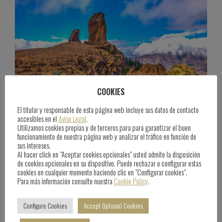
COOKIES
El titular y responsable de esta página web incluye sus datos de contacto
accesibles en el
Aviso Legal
.
Hiking to Roque Nublo
Utilizamos cookies propias y de terceros para para garantizar el buen
funcionamiento de nuestra página web y analizar el tráfico en función de
sus intereses.
25 de June de 2025
By
comunicacion
Al hacer click en "Aceptar cookies opcionales" usted admite la disposición
de cookies opcionales en su dispositivo. Puede rechazar o configurar estas
cookies en cualquier momento haciendo clic en "Configurar cookies".
Para más información consulte nuestra
Cookie Policy
.
Configure Cookies
Accept Optional Cookies