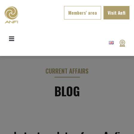
Members’ area
Visit Anfi
CURRENT AFFAIRS
BLOG