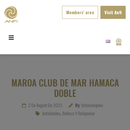
Members’ area
Visit Anfi
MAROA CLUB DE MAR HAMACA
DOBLE
2 De August De 2023
By
Victoriaespino
Actividades
,
Belleza Y Relajacion