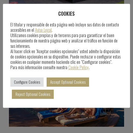
COOKIES
Anfi Sports Academy
El titular y responsable de esta página web incluye sus datos de contacto
accesibles en el
Aviso Legal
.
June 25th, 2025
Blog
Utilizamos cookies propias y de terceros para para garantizar el buen
funcionamiento de nuestra página web y analizar el tráfico en función de
sus intereses.
Al hacer click en "Aceptar cookies opcionales" usted admite la disposición
de cookies opcionales en su dispositivo. Puede rechazar o configurar estas
cookies en cualquier momento haciendo clic en "Configurar cookies".
Para más información consulte nuestra
Cookie Policy
.
Configure Cookies
Accept Optional Cookies
Reject Optional Cookies