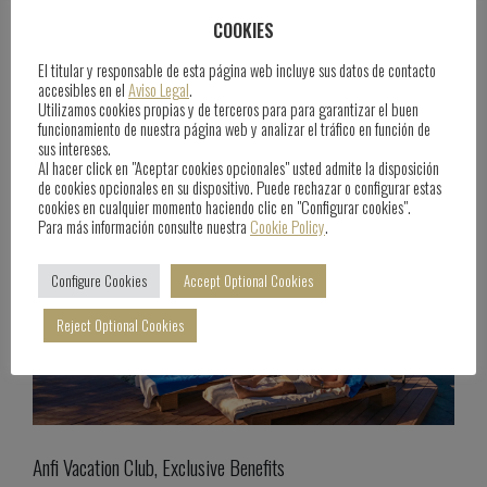
Anfi Sports Academy
COOKIES
El titular y responsable de esta página web incluye sus datos de contacto
June 25th, 2025
Blog
accesibles en el
Aviso Legal
.
Utilizamos cookies propias y de terceros para para garantizar el buen
funcionamiento de nuestra página web y analizar el tráfico en función de
sus intereses.
Al hacer click en "Aceptar cookies opcionales" usted admite la disposición
de cookies opcionales en su dispositivo. Puede rechazar o configurar estas
cookies en cualquier momento haciendo clic en "Configurar cookies".
Para más información consulte nuestra
Cookie Policy
.
Configure Cookies
Accept Optional Cookies
Reject Optional Cookies
Anfi Vacation Club, Exclusive Benefits