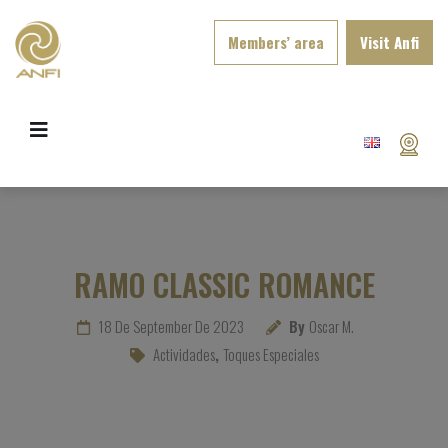
Members’ area
Visit Anfi
RAMO CLASSIC ROMANCE
18 De September De 2023
By
Oscar M.
Actividades
,
Toques Especiales