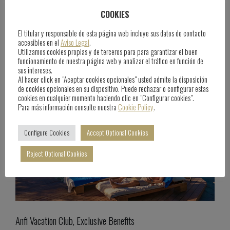
Anfi Sports Academy
COOKIES
El titular y responsable de esta página web incluye sus datos de contacto
June 25th, 2025
Blog
accesibles en el
Aviso Legal
.
Utilizamos cookies propias y de terceros para para garantizar el buen
funcionamiento de nuestra página web y analizar el tráfico en función de
sus intereses.
Al hacer click en "Aceptar cookies opcionales" usted admite la disposición
de cookies opcionales en su dispositivo. Puede rechazar o configurar estas
cookies en cualquier momento haciendo clic en "Configurar cookies".
Para más información consulte nuestra
Cookie Policy
.
Configure Cookies
Accept Optional Cookies
Reject Optional Cookies
Anfi Vacation Club, Exclusive Benefits