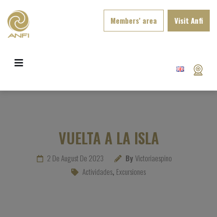
Members’ area
Visit Anfi
VUELTA A LA ISLA
2 De August De 2023
By
Victoriaespino
Actividades
,
Excursiones