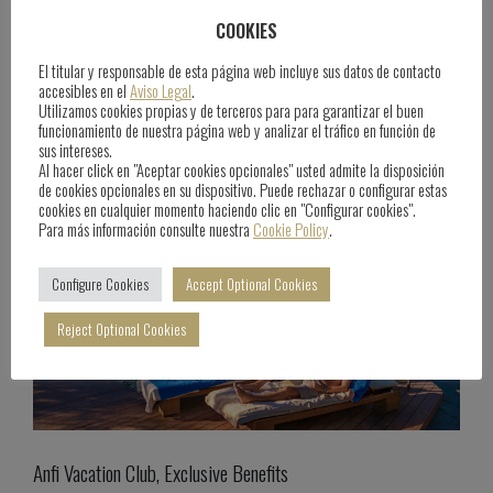
Anfi Sports Academy
COOKIES
El titular y responsable de esta página web incluye sus datos de contacto
June 25th, 2025
Blog
accesibles en el
Aviso Legal
.
Utilizamos cookies propias y de terceros para para garantizar el buen
funcionamiento de nuestra página web y analizar el tráfico en función de
sus intereses.
Al hacer click en "Aceptar cookies opcionales" usted admite la disposición
de cookies opcionales en su dispositivo. Puede rechazar o configurar estas
cookies en cualquier momento haciendo clic en "Configurar cookies".
Para más información consulte nuestra
Cookie Policy
.
Configure Cookies
Accept Optional Cookies
Reject Optional Cookies
Anfi Vacation Club, Exclusive Benefits