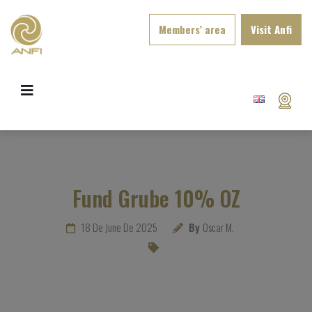
Members’ area
Visit Anfi
Fund Grube 10% OZ
18 De June De 2025
By
Oscar M.