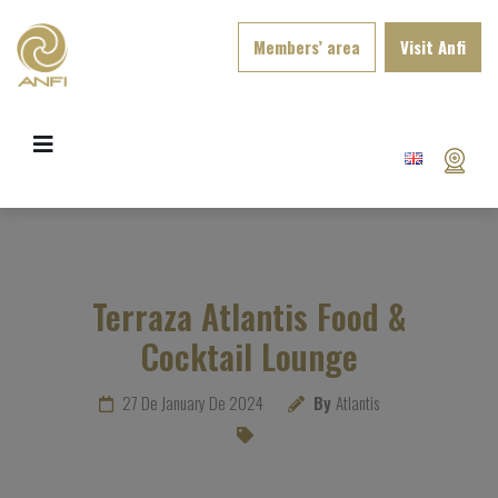
Members’ area
Visit Anfi
Terraza Atlantis Food &
Cocktail Lounge
27 De January De 2024
By
Atlantis