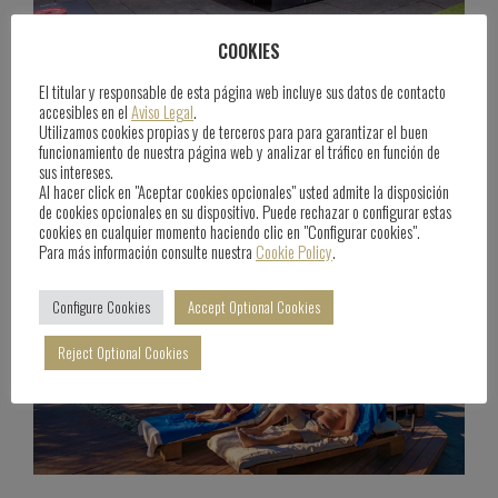
COOKIES
Anfi Sports Academy
El titular y responsable de esta página web incluye sus datos de contacto
accesibles en el
Aviso Legal
.
June 25th, 2025
Blog
Utilizamos cookies propias y de terceros para para garantizar el buen
funcionamiento de nuestra página web y analizar el tráfico en función de
sus intereses.
Al hacer click en "Aceptar cookies opcionales" usted admite la disposición
de cookies opcionales en su dispositivo. Puede rechazar o configurar estas
cookies en cualquier momento haciendo clic en "Configurar cookies".
Para más información consulte nuestra
Cookie Policy
.
Configure Cookies
Accept Optional Cookies
Reject Optional Cookies