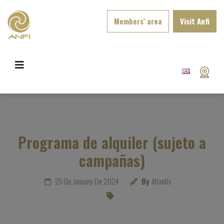
Members’ area
Visit Anfi
Programa de alquiler (sujeto a
campañas)
25 De January De 2024
By
Atlantis