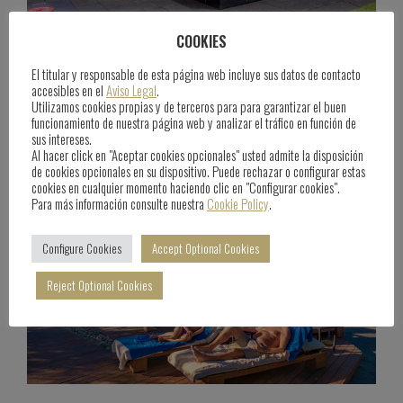
COOKIES
Anfi Sports Academy
El titular y responsable de esta página web incluye sus datos de contacto
accesibles en el
Aviso Legal
.
June 25th, 2025
Blog
Utilizamos cookies propias y de terceros para para garantizar el buen
funcionamiento de nuestra página web y analizar el tráfico en función de
sus intereses.
Al hacer click en "Aceptar cookies opcionales" usted admite la disposición
de cookies opcionales en su dispositivo. Puede rechazar o configurar estas
cookies en cualquier momento haciendo clic en "Configurar cookies".
Para más información consulte nuestra
Cookie Policy
.
Configure Cookies
Accept Optional Cookies
Reject Optional Cookies