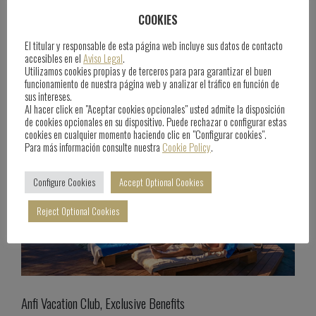
Anfi Sports Academy
COOKIES
El titular y responsable de esta página web incluye sus datos de contacto
June 25th, 2025
Blog
accesibles en el
Aviso Legal
.
Utilizamos cookies propias y de terceros para para garantizar el buen
funcionamiento de nuestra página web y analizar el tráfico en función de
sus intereses.
Al hacer click en "Aceptar cookies opcionales" usted admite la disposición
de cookies opcionales en su dispositivo. Puede rechazar o configurar estas
cookies en cualquier momento haciendo clic en "Configurar cookies".
Para más información consulte nuestra
Cookie Policy
.
Configure Cookies
Accept Optional Cookies
Reject Optional Cookies
Anfi Vacation Club, Exclusive Benefits