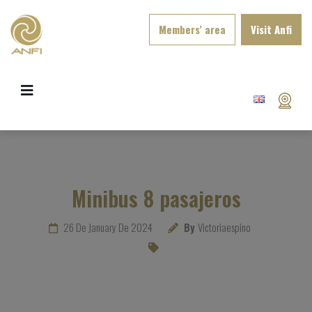
Members’ area
Visit Anfi
Minibus 8 pasajeros
26 De January De 2024
By
Victoriaespino