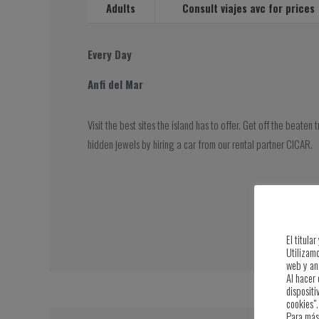
Adults
Consult viajes avc for prices
Every Day
Anfi del Mar
Visit the best sites the island has to offer. Get off the beaten 
hidden jewels by hiring a car from our rental partner CICAR.
El titula
Utilizam
web y ana
Al hacer 
dispositi
cookies".
Para más