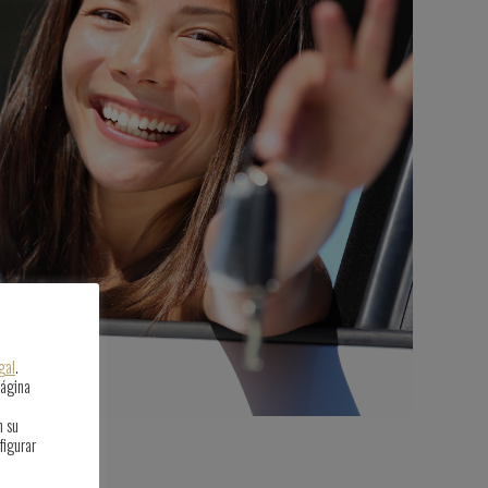
gal
.
página
n su
figurar