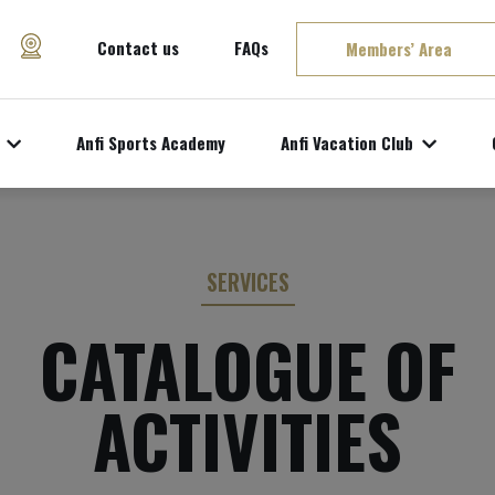
Contact us
FAQs
Members’ Area
Anfi Sports Academy
Anfi Vacation Club
SERVICES
CATALOGUE OF
ACTIVITIES