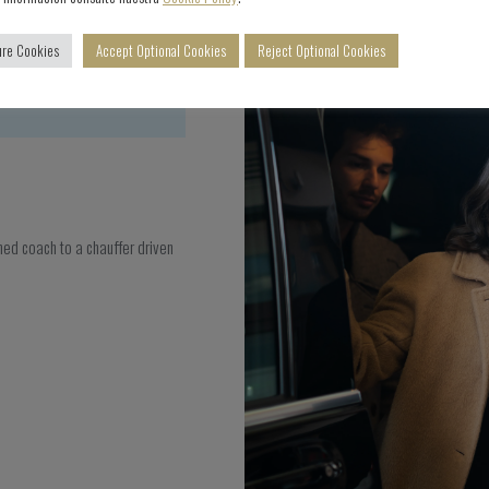
ure Cookies
Accept Optional Cookies
Reject Optional Cookies
oned coach to a chauffer driven