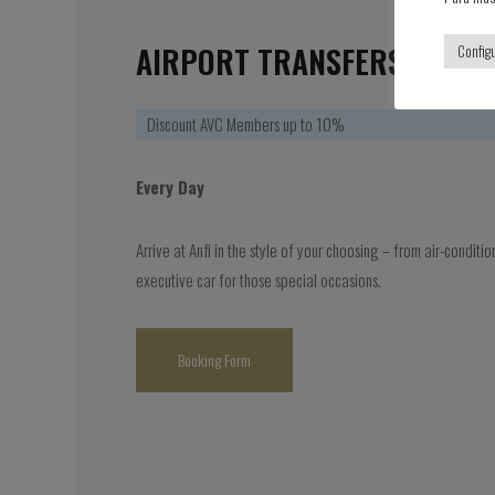
AIRPORT TRANSFERS
Config
Discount AVC Members up to 10%
Every Day
Arrive at Anfi in the style of your choosing – from air-conditi
executive car for those special occasions.
Booking Form